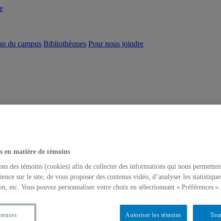
e
an du campus
Bibliothèques
Pour nous joindre
s en matière de témoins
ons des témoins (cookies) afin de collecter des informations qui nous permetten
ience sur le site, de vous proposer des contenus vidéo, d’analyser les statistique
on, etc. Vous pouvez personnaliser votre choix en sélectionnant « Préférences ».
érences
Autoriser les témoins
Tout