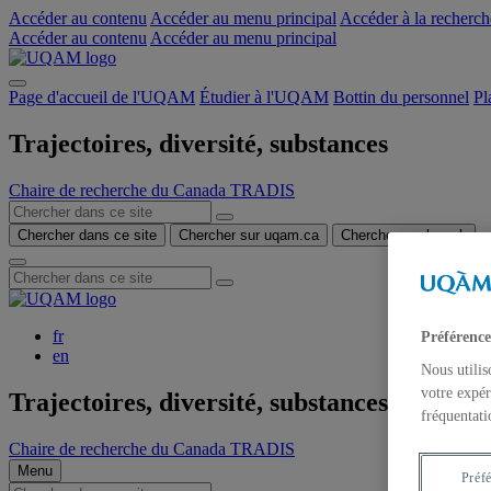
Accéder au contenu
Accéder au menu principal
Accéder à la recherch
Accéder au contenu
Accéder au menu principal
Page d'accueil de l'UQAM
Étudier à l'UQAM
Bottin du personnel
Pl
Trajectoires, diversité, substances
Chaire de recherche du Canada TRADIS
Chercher dans ce site
Chercher sur uqam.ca
Chercher sur le web
fr
Préférence
en
Nous utilis
votre expér
Trajectoires, diversité, substances
fréquentati
Chaire de recherche du Canada TRADIS
Menu
Préf