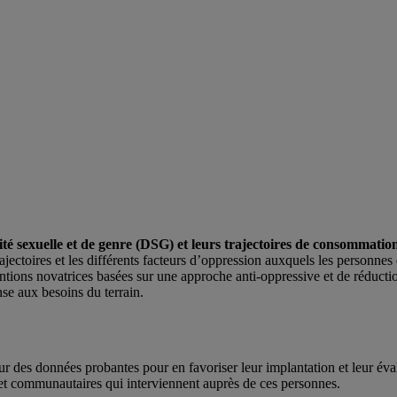
sité sexuelle et de genre (DSG) et leurs trajectoires de consommati
trajectoires et les différents facteurs d’oppression auxquels les personn
ventions novatrices basées sur une approche anti-oppressive et de réducti
nse aux besoins du terrain.
r des données probantes pour en favoriser leur implantation et leur éval
s et communautaires qui interviennent auprès de ces personnes.