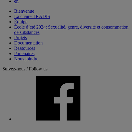
en
Bienvenue
La chaire TRADIS
Équipe
École d’été 2024: Sexualité, genre, diversité et consommation
de substances
Projets
Documentation
Ressources
Partenaires
Nous joindre
Suivez-nous / Follow us