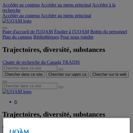
Accéder au contenu
Accéder au menu principal
Accéder à la
recherche
Accéder au contenu
Accéder au menu principal
Page d'accueil de l'UQAM
Étudier à l'UQAM
Bottin du personnel
Plan du campus
Bibliothèques
Pour nous joindre
Trajectoires, diversité, substances
Chaire de recherche du Canada TRADIS
Chercher dans ce site
Chercher sur uqam.ca
Chercher sur le web
fr
Trajectoires, diversité, substances
Chaire de recherche du Canada TRADIS
Menu