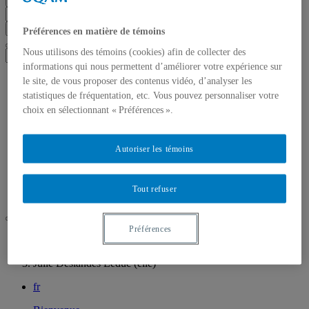
Chercher dans ce site
Chercher sur uqam.ca
Chercher sur le web
Préférences en matière de témoins
Nous utilisons des témoins (cookies) afin de collecter des
informations qui nous permettent d’améliorer votre expérience sur
Bienvenue
le site, de vous proposer des contenus vidéo, d’analyser les
La chaire TRADIS
statistiques de fréquentation, etc. Vous pouvez personnaliser votre
Équipe
choix en sélectionnant « Préférences ».
École d’été 2024: Sexualité, genre, diversité et consommation
de substances
Projets
Autoriser les témoins
Documentation
Ressources
Partenaires
Tout refuser
Nous joindre
Préférences
UQAM
Chaire TRADIS
Julie Deslandes Leduc (elle)
fr