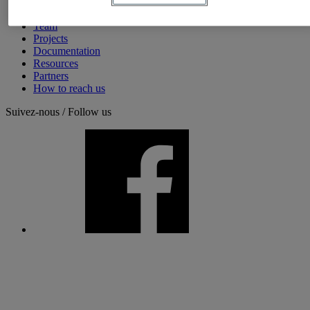
Welcome
The TRADIS Chair
Team
Projects
Documentation
Resources
Partners
How to reach us
Suivez-nous / Follow us