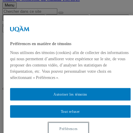
Menu
Chercher dans ce site
Chercher sur uqam.ca
Chercher sur le web
Welcome
Préférences en matière de témoins
The TRADIS Chair
Team
Nous utilisons des témoins (cookies) afin de collecter des informations
Projects
qui nous permettent d’améliorer votre expérience sur le site, de vous
Documentation
proposer des contenus vidéo, d’analyser les statistiques de
Resources
Partners
fréquentation, etc. Vous pouvez personnaliser votre choix en
How to reach us
sélectionnant « Préférences ».
Autoriser les témoins
UQAM
Chaire TRADIS
Home
Tout refuser
fr
en
Préférences